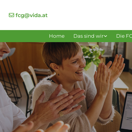
fcg@vida.at

Home
Das sind wir
Die FC