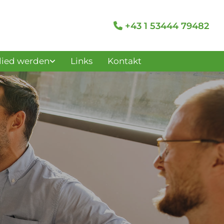
+43 1 53444 79482

lied werden
Links
Kontakt