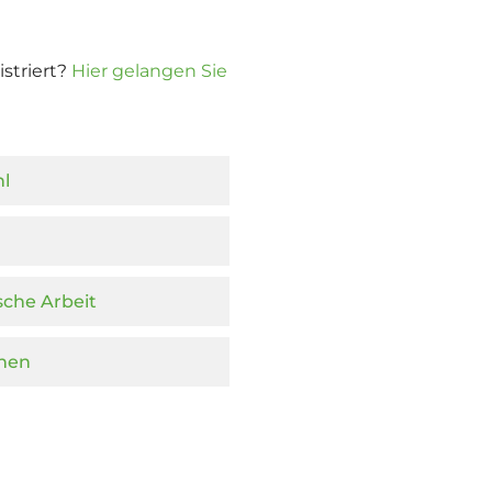
istriert?
Hier gelangen Sie
hl
ische Arbeit
nnen