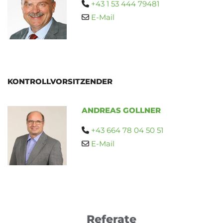
+43 1 53 444 79481

E-Mail

KONTROLLVORSITZENDER
ANDREAS GOLLNER
+43 664 78 04 50 51

E-Mail

Referate