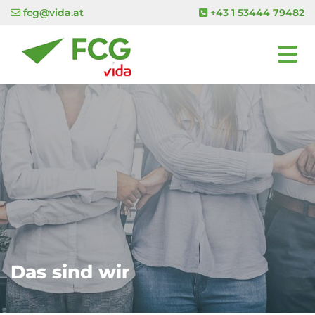
fcg@vida.at
+43 1 53444 79482


Das sind wir