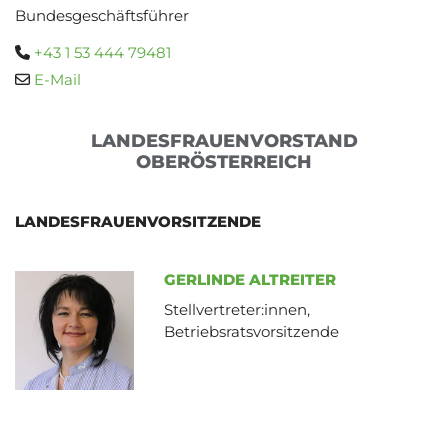
Bundesgeschäftsführer
+43 1 53 444 79481

E-Mail

LANDESFRAUENVORSTAND
OBERÖSTERREICH
LANDESFRAUENVORSITZENDE
GERLINDE ALTREITER
Stellvertreter:innen,
Betriebsratsvorsitzende