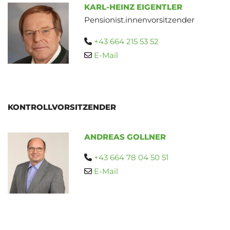
KARL-HEINZ EIGENTLER
Pensionist.innenvorsitzender
+43 664 215 53 52

E-Mail

KONTROLLVORSITZENDER
ANDREAS GOLLNER
+43 664 78 04 50 51

E-Mail
