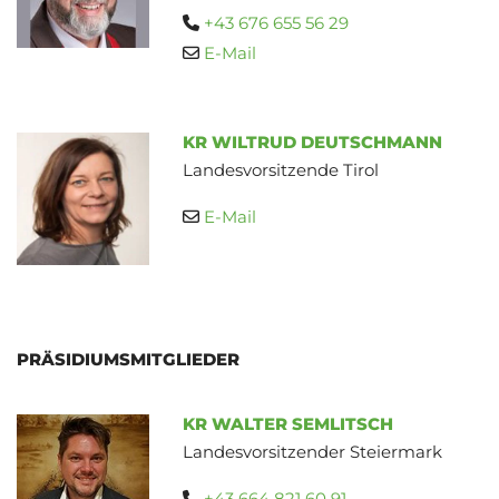
+43 676 655 56 29

E-Mail

KR WILTRUD DEUTSCHMANN
Landesvorsitzende Tirol
E-Mail

PRÄSIDIUMSMITGLIEDER
KR WALTER SEMLITSCH
Landesvorsitzender Steiermark
+43 664 821 60 91
